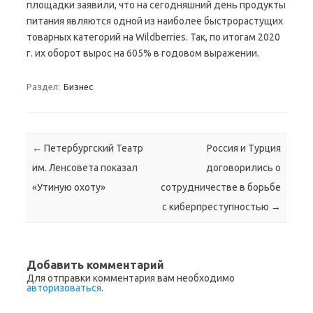
площадки заявили, что на сегодняшний день продукты
питания являются одной из наиболее быстрорастущих
товарных категорий на Wildberries. Так, по итогам 2020
г. их оборот вырос на 605% в годовом выражении.
Раздел:
Бизнес
Навигация по записям
←
Петербургский Театр
Россия и Турция
им. Ленсовета показал
договорились о
«Утиную охоту»
сотрудничестве в борьбе
с киберпреступностью
→
Добавить комментарий
Для отправки комментария вам необходимо
авторизоваться
.