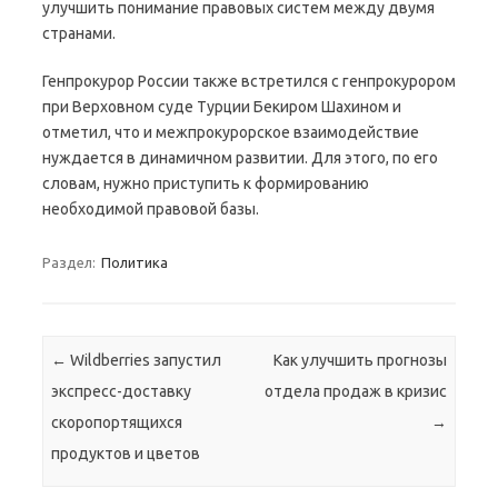
улучшить понимание правовых систем между двумя
странами.
Генпрокурор России также встретился с генпрокурором
при Верховном суде Турции Бекиром Шахином и
отметил, что и межпрокурорское взаимодействие
нуждается в динамичном развитии. Для этого, по его
словам, нужно приступить к формированию
необходимой правовой базы.
Раздел:
Политика
Навигация по записям
←
Wildberries запустил
Как улучшить прогнозы
экспресс-доставку
отдела продаж в кризис
скоропортящихся
→
продуктов и цветов