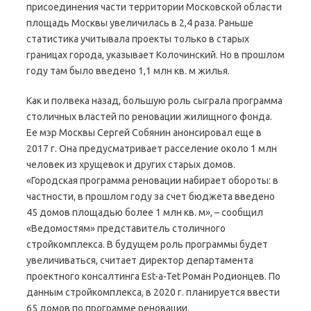
присоединения части территории Московской области
площадь Москвы увеличилась в 2,4 раза. Раньше
статистика учитывала проекты только в старых
границах города, указывает Колочинский. Но в прошлом
году там было введено 1,1 млн кв. м жилья.
Как и полвека назад, большую роль сыграла программа
столичных властей по реновации жилищного фонда.
Ее мэр Москвы Сергей Собянин анонсировал еще в
2017 г. Она предусматривает расселение около 1 млн
человек из хрущевок и других старых домов.
«Городская программа реновации набирает обороты: в
частности, в прошлом году за счет бюджета введено
45 домов площадью более 1 млн кв. м», – сообщил
«Ведомостям» представитель столичного
стройкомплекса. В будущем роль программы будет
увеличиваться, считает директор департамента
проектного консалтинга Est-a-Tet Роман Родионцев. По
данным стройкомплекса, в 2020 г. планируется ввести
65 домов по программе реновации.