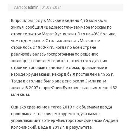
Автор:
admin
|
01.07.2021
В прошлом году в Москве введено 4,96 млн кв. м
жилья, сообщил «Ведомостям» заммэра Москвы по
строительству Марат Хуснуллин. Это на 40% больше,
чем годом ранее. Столько жилья в Москве не
строилось с 1960-х гг., когда по всей стране
реализовывалась госпрограмма по решению
жилищных проблем горожан – для этого для них
строили типовые панельные дома, прозванные в
народе хрущевками. Рекорд был поставлен в 1965 г.
Тогда в столице было введено около 5 млн кв. м
жилья. В 2007 г. при Юрии Лужкове было введено 4,82
млн кв. м.
Однако сравнение итогов 2019 г. с объемами ввода
прошлых лет не совсем корректно, указывает
управляющий партнер «Векторстройфинанса» Андрей
Колочинский. Ведь в 2012 г. в результате