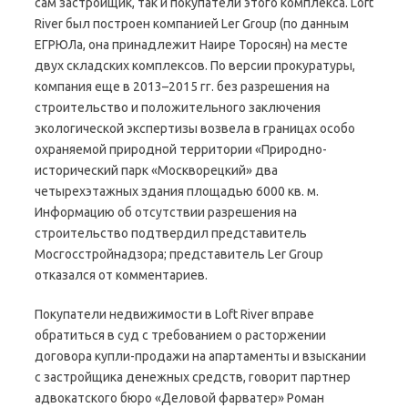
сам застройщик, так и покупатели этого комплекса. Loft
River был построен компанией Ler Group (по данным
ЕГРЮЛа, она принадлежит Наире Торосян) на месте
двух складских комплексов. По версии прокуратуры,
компания еще в 2013–2015 гг. без разрешения на
строительство и положительного заключения
экологической экспертизы возвела в границах особо
охраняемой природной территории «Природно-
исторический парк «Москворецкий» два
четырехэтажных здания площадью 6000 кв. м.
Информацию об отсутствии разрешения на
строительство подтвердил представитель
Мосгосстройнадзора; представитель Ler Group
отказался от комментариев.
Покупатели недвижимости в Loft River вправе
обратиться в суд с требованием о расторжении
договора купли-продажи на апартаменты и взыскании
с застройщика денежных средств, говорит партнер
адвокатского бюро «Деловой фарватер» Роман