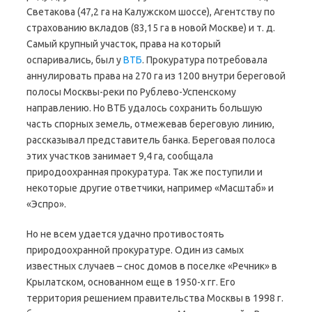
Светакова (47,2 га на Калужском шоссе), Агентству по
страхованию вкладов (83,15 га в новой Москве) и т. д.
Самый крупный участок, права на который
оспаривались, был у
ВТБ
. Прокуратура потребовала
аннулировать права на 270 га из 1200 внутри береговой
полосы Москвы-реки по Рублево-Успенскому
направлению. Но ВТБ удалось сохранить большую
часть спорных земель, отмежевав береговую линию,
рассказывал представитель банка. Береговая полоса
этих участков занимает 9,4 га, сообщала
природоохранная прокуратура. Так же поступили и
некоторые другие ответчики, например «Масштаб» и
«Эспро».
Но не всем удается удачно противостоять
природоохранной прокуратуре. Один из самых
известных случаев – снос домов в поселке «Речник» в
Крылатском, основанном еще в 1950-х гг. Его
территория решением правительства Москвы в 1998 г.