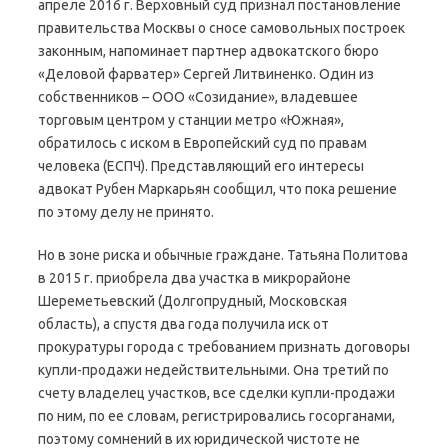
апреле 2016 г. Верховный суд признал постановление
правительства Москвы о сносе самовольных построек
законным, напоминает партнер адвокатского бюро
«Деловой фарватер» Сергей Литвиненко. Один из
собственников – ООО «Созидание», владевшее
торговым центром у станции метро «Южная»,
обратилось с иском в Европейский суд по правам
человека (ЕСПЧ). Представляющий его интересы
адвокат Рубен Маркарьян сообщил, что пока решение
по этому делу не принято.
Но в зоне риска и обычные граждане. Татьяна Политова
в 2015 г. приобрела два участка в микрорайоне
Шереметьевский (Долгопрудный, Московская
область), а спустя два года получила иск от
прокуратуры города с требованием признать договоры
купли-продажи недействительными. Она третий по
счету владелец участков, все сделки купли-продажи
по ним, по ее словам, регистрировались госорганами,
поэтому сомнений в их юридической чистоте не