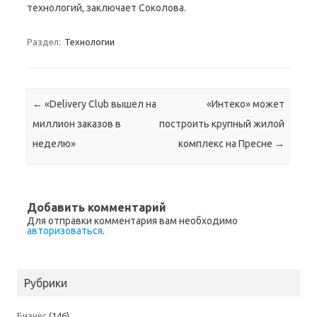
технологий, заключает Соколова.
Раздел:
Технологии
Навигация по записям
←
«Delivery Club вышел на
«Интеко» может
миллион заказов в
построить крупный жилой
неделю»
комплекс на Пресне
→
Добавить комментарий
Для отправки комментария вам необходимо
авторизоваться
.
Рубрики
Бизнес
(146)