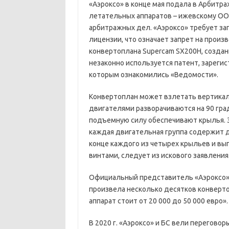
«Аэроксо» в конце мая подала в Арбитр
летательных аппаратов – ижевскому ООО
арбитражных дел. «Аэроксо» требует за
лицензии, что означает запрет на произ
конвертоплана Supercam SX200H, созданн
незаконно используется патент, зарегист
которым ознакомились «Ведомости».
Конвертоплан может взлетать вертикаль
двигателями разворачиваются на 90 град
подъемную силу обеспечивают крылья. З
каждая двигательная группа содержит 
конце каждого из четырех крыльев и в
винтами, следует из искового заявления
Официальный представитель «Аэроксо» 
произвела несколько десятков конверто
аппарат стоит от 20 000 до 50 000 евро».
В 2020 г. «Аэроксо» и БС вели перегово