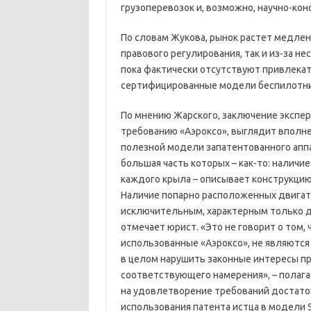
грузоперевозок и, возможно, научно-кон
По словам Жукова, рынок растет медлен
правового регулирования, так и из-за н
пока фактически отсутствуют привлека
сертифицированные модели беспилотник
По мнению Жарского, заключение экспе
требованию «Аэроксо», выглядит вполне
полезной модели запатентованного аппа
большая часть которых – как-то: налич
каждого крыла – описывает конструкцию
Наличие попарно расположенных двигате
исключительным, характерным только д
отмечает юрист. «Это не говорит о том,
использованные «Аэроксо», не являются 
в целом нарушить законные интересы пр
соответствующего намерения», – полага
на удовлетворение требований достато
использования патента истца в модели 