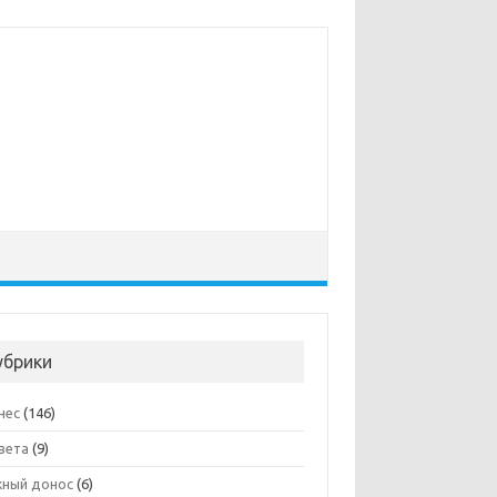
убрики
нес
(146)
вета
(9)
ный донос
(6)