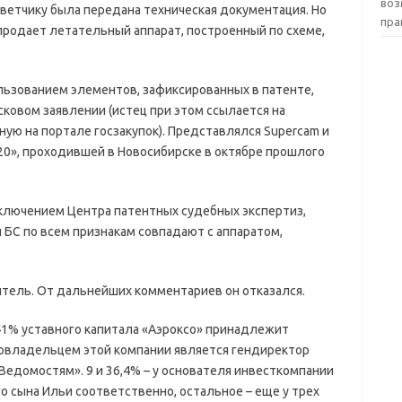
воз
тветчику была передана техническая документация. Но
пра
 продает летательный аппарат, построенный по схеме,
льзованием элементов, зафиксированных в патенте,
исковом заявлении (истец при этом ссылается на
ую на портале госзакупок). Представлялся Supercam и
020», проходившей в Новосибирске в октябре прошлого
ключением Центра патентных судебных экспертиз,
 БС по всем признакам совпадают с аппаратом,
витель. От дальнейших комментариев он отказался.
41% уставного капитала «Аэроксо» принадлежит
совладельцем этой компании является гендиректор
Ведомостям». 9 и 36,4% – у основателя инвесткомпании
го сына Ильи соответственно, остальное – еще у трех