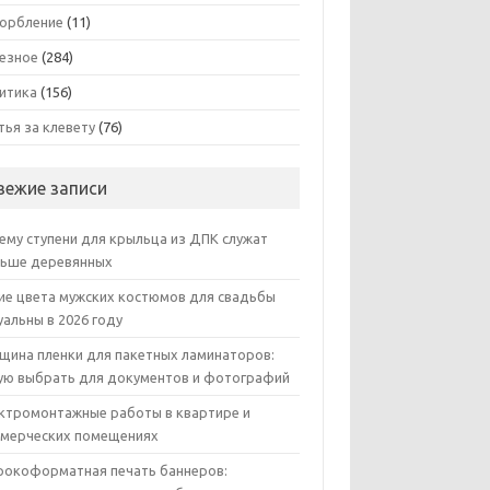
орбление
(11)
езное
(284)
итика
(156)
тья за клевету
(76)
вежие записи
ему ступени для крыльца из ДПК служат
ьше деревянных
ие цвета мужских костюмов для свадьбы
уальны в 2026 году
щина пленки для пакетных ламинаторов:
ую выбрать для документов и фотографий
ктромонтажные работы в квартире и
мерческих помещениях
окоформатная печать баннеров: