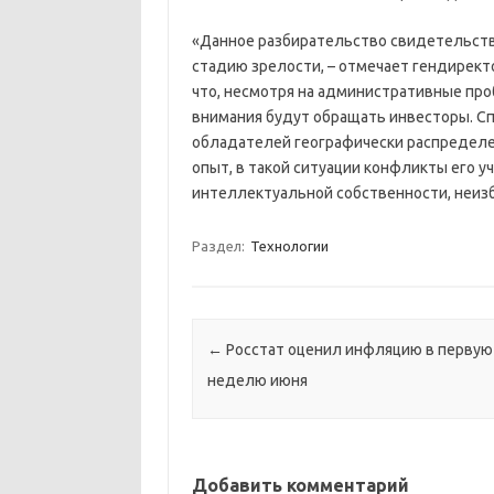
«Данное разбирательство свидетельству
стадию зрелости, – отмечает гендирект
что, несмотря на административные проб
внимания будут обращать инвесторы. Сп
обладателей географически распределен
опыт, в такой ситуации конфликты его у
интеллектуальной собственности, неиз
Раздел:
Технологии
Навигация по записям
←
Росстат оценил инфляцию в первую
неделю июня
Добавить комментарий