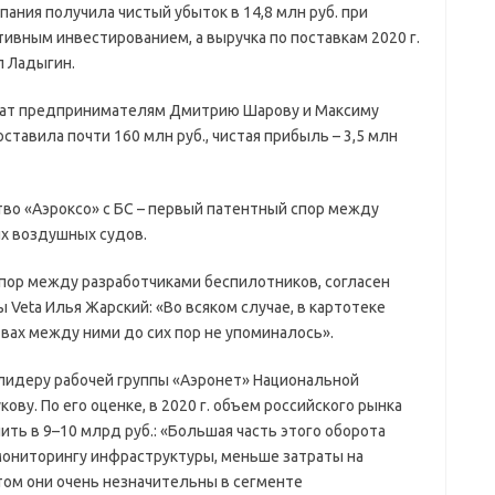
мпания получила чистый убыток в 14,8 млн руб. при
ктивным инвестированием, а выручка по поставкам 2020 г.
л Ладыгин.
жат предпринимателям Дмитрию Шарову и Максиму
оставила почти 160 млн руб., чистая прибыль – 3,5 млн
во «Аэроксо» с БС – первый патентный спор между
х воздушных судов.
пор между разработчиками беспилотников, согласен
Veta Илья Жарский: «Во всяком случае, в картотеке
вах между ними до сих пор не упоминалось».
 лидеру рабочей группы «Аэронет» Национальной
ву. По его оценке, в 2020 г. объем российского рынка
ть в 9–10 млрд руб.: «Большая часть этого оборота
мониторингу инфраструктуры, меньше затраты на
том они очень незначительны в сегменте