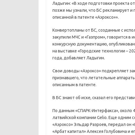
Ладыгин: «В ходе подготовки проекта о
позже мы узнали, что БС рекламирует и
описанной в патенте «Аэроксо»».
Конвертопланы от БС, созданные с испо
закупили МЧС и «Газпром», говорится в 
конкурсную документацию, опубликованн
на выставке «Городские технологии – 2
года, добавляет Ладыгин.
Свои доводы «Аэроксо» подкрепляет за
признавшего, что летательные аппараты
описанным в патенте.
В БС знают об иске, сказал его предста
По данным «СПАРК-Интерфакса», около 
латвийской компании Gelio. Еще одним 
«Аэроксо» Эльдар Разроев, передал он «
«Арбат капитал» Алексея Голубовича и е