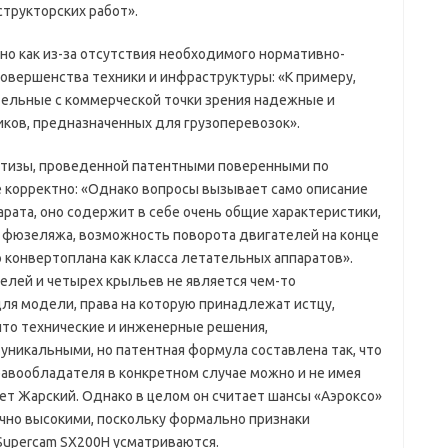
структорских работ».
но как из-за отсутствия необходимого нормативно-
есовершенства техники и инфраструктуры: «К примеру,
тельные с коммерческой точки зрения надежные и
ов, предназначенных для грузоперевозок».
ртизы, проведенной патентными поверенными по
 корректно: «Однако вопросы вызывает само описание
рата, оно содержит в себе очень общие характеристики,
ие фюзеляжа, возможность поворота двигателей на конце
 конвертоплана как класса летательных аппаратов».
лей и четырех крыльев не является чем-то
ля модели, права на которую принадлежат истцу,
 что технические и инженерные решения,
уникальными, но патентная формула составлена так, что
авообладателя в конкретном случае можно и не имея
ет Жарский. Однако в целом он считает шансы «Аэроксо»
чно высокими, поскольку формально признаки
Supercam SX200H усматриваются.