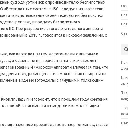
ажный суд Удмуртии иск к производителю беспилотных
Оск
 «Беспилотные системы» (БС), следует из картотеки
Пол
претить использование своей технологии без покупки
водство, рекламу и продажу беспилотного
Пол
ого БС. При разработке этого летательного аппарата
Ста
рированный в 2018 г., говорится в исковом заявлении, с
С
но, как вертолет, затем мотогондолы с винтами и
усов, и машина летит горизонтально, как самолет:
Поч
апатентованный «Аэроксо» аппарат отличается тем, что
дол
два двигателя, размещена с возможностью поворота на
Как
ыполнена в виде мотогондолы с тянущим и толкающим
акт
.
Тол
как
Кирилл Ладыгин говорит, что в прошлом году компания
планов: «В зависимости от модели и комплектации
Эле
ком
Шир
ры о лицензионном производстве конвертопланов, сказал