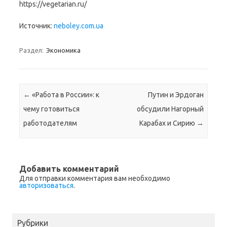
https://vegetarian.ru/
Источник:
neboley.com.ua
Раздел:
Экономика
Навигация по записям
←
«Работа в России»: к
Путин и Эрдоган
чему готовиться
обсудили Нагорный
работодателям
Карабах и Сирию
→
Добавить комментарий
Для отправки комментария вам необходимо
авторизоваться
.
Рубрики