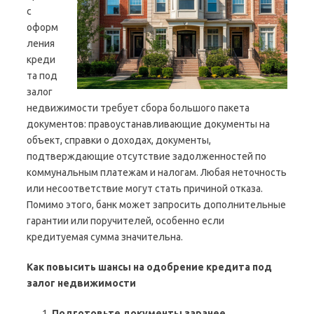
с
оформ
ления
креди
та под
залог
недвижимости требует сбора большого пакета
документов: правоустанавливающие документы на
объект, справки о доходах, документы,
подтверждающие отсутствие задолженностей по
коммунальным платежам и налогам. Любая неточность
или несоответствие могут стать причиной отказа.
Помимо этого, банк может запросить дополнительные
гарантии или поручителей, особенно если
кредитуемая сумма значительна.
Как повысить шансы на одобрение кредита под
залог недвижимости
Подготовьте документы заранее