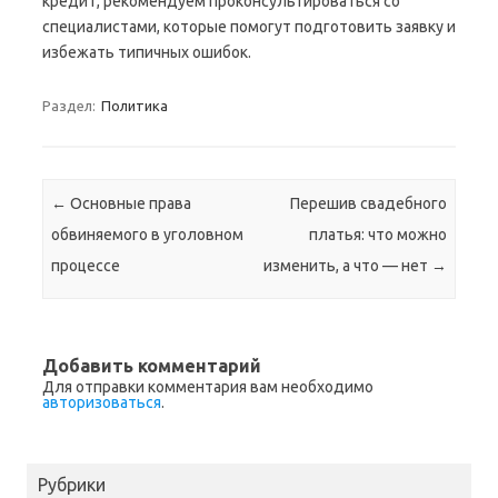
кредит, рекомендуем проконсультироваться со
специалистами, которые помогут подготовить заявку и
избежать типичных ошибок.
Раздел:
Политика
Навигация по записям
←
Основные права
Перешив свадебного
обвиняемого в уголовном
платья: что можно
процессе
изменить, а что — нет
→
Добавить комментарий
Для отправки комментария вам необходимо
авторизоваться
.
Рубрики