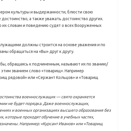
ром культуры и выдержанности, блюсти свою
 достоинство, а также уважать достоинство других.
по их словам и поведению судят о всех Вооруженных
лужащими должны строится на основе уважения и по
аны обращаться на «Вы» друг к другу.
жбы, обращаясь к подчиненным, называют их по званию/
 этим званием слово «товарищ». Например
арищ рядовой» или «Сержант Кольцов» и «Товарищ
достоинства военнослужащих — свято охраняется
рмии не будет порядка. Даже военнослужащих,
ениях и военных организациях высшего образования без
х, которые проходят обучение в учебных частях,
азначены. Например: «Курсант Иванов» или «Товарищ