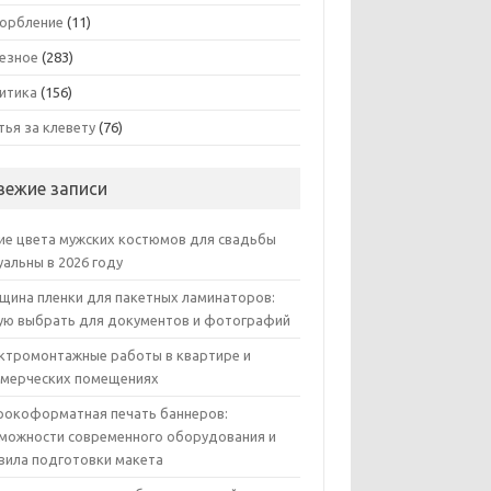
орбление
(11)
езное
(283)
итика
(156)
тья за клевету
(76)
вежие записи
ие цвета мужских костюмов для свадьбы
уальны в 2026 году
щина пленки для пакетных ламинаторов:
ую выбрать для документов и фотографий
ктромонтажные работы в квартире и
мерческих помещениях
окоформатная печать баннеров:
можности современного оборудования и
вила подготовки макета