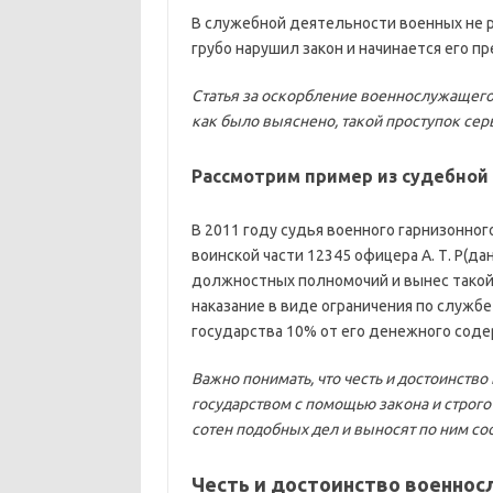
В служебной деятельности военных не 
грубо нарушил закон и начинается его п
Статья за оскорбление военнослужащего 
как было выяснено, такой проступок сер
Рассмотрим пример из судебной 
В 2011 году судья военного гарнизонно
воинской части 12345 офицера А. Т. Р(д
должностных полномочий и вынес такой п
наказание в виде ограничения по служб
государства 10% от его денежного соде
Важно понимать, что честь и достоинст
государством с помощью закона и строг
сотен подобных дел и выносят по ним с
Честь и достоинство военнос