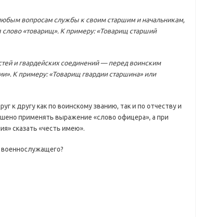
любым вопросам службы к своим старшим и начальникам,
 слово «товарищ». К примеру: «Товарищ старший
тей и гвардейских соединений — перед воинским
ии». К примеру: «Товарищ гвардии старшина» или
г к другу как по воинскому званию, так и по отчеству и
шено применять выражение «слово офицера», а при
я» сказать «честь имею».
о военнослужащего?