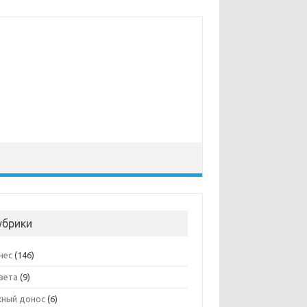
убрики
нес
(146)
вета
(9)
ный донос
(6)