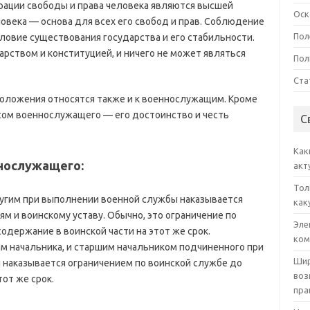
рации свободы и права человека являются высшей
Оск
овека — основа для всех его свобод и прав. Соблюдение
Пол
ловие существования государства и его стабильности.
арством и конституцией, и ничего не может являться
Пол
Ста
положения относятся также и к военнослужащим. Кроме
усом военнослужащего — его достоинство и честь
С
Как
ннослужащего:
акт
Тол
гим при выполнении военной службы наказывается
как
 и воинскому уставу. Обычно, это ограничение по
Эле
одержание в воинской части на этот же срок.
ком
 начальника, и старшим начальником подчиненного при
Шир
 наказывается ограничением по воинской службе до
воз
тот же срок.
пра