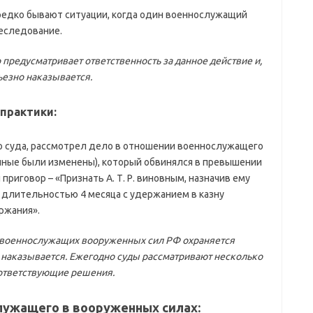
редко бывают ситуации, когда один военнослужащий
реследование.
предусматривает ответственность за данное действие и,
ьезно наказывается.
практики:
го суда, рассмотрел дело в отношении военнослужащего
анные были изменены), который обвинялся в превышении
риговор – «Признать А. Т. Р. виновным, назначив ему
е длительностью 4 месяца с удержанием в казну
ржания».
во военнослужащих вооруженных сил РФ охраняется
о наказывается. Ежегодно суды рассматривают несколько
оответствующие решения.
лужащего в вооруженных силах: