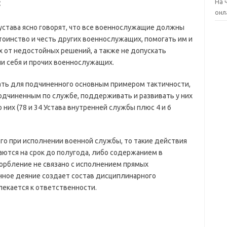
:
На 
онл
устава ясно говорят, что все военнослужащие должны
оинство и честь других военнослужащих, помогать им и
их от недостойных решений, а также не допускать
и себя и прочих военнослужащих.
ать для подчиненного основным примером тактичности,
одчиненным по службе, поддерживать и развивать у них
 них (78 и 34 Устава внутренней службы плюс 4 и 6
о при исполнении военной службы, то такие действия
аются на срок до полугода, либо содержанием в
скорбление не связано с исполнением прямых
нное деяние создает состав дисциплинарного
екается к ответственности.