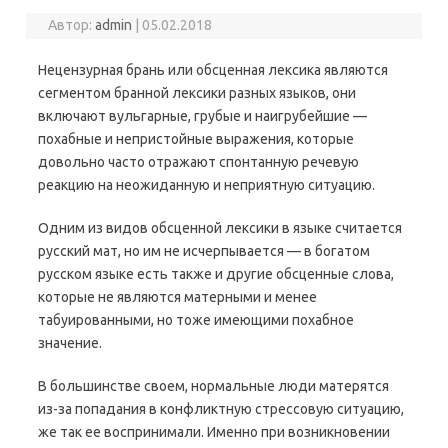
Автор:
admin
|
05.02.2018
Нецензурная брань или обсценная лексика являются
сегментом бранной лексики разных языков, они
включают вульгарные, грубые и наигрубейшие —
похабные и непристойные выражения, которые
довольно часто отражают спонтанную речевую
реакцию на неожиданную и неприятную ситуацию.
Одним из видов обсценной лексики в языке считается
русский мат, но им не исчерпывается — в богатом
русском языке есть также и другие обсценные слова,
которые не являются матерными и менее
табуированными, но тоже имеющими похабное
значение.
В большинстве своем, нормальные люди матерятся
из-за попадания в конфликтную стрессовую ситуацию,
же так ее воспринимали. Именно при возникновении