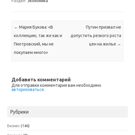
Раздел:
Экономика
Навигация по записям
←
Мария Букова: «В
Путин призвал не
коллекцию, так же как и
допустить резкого роста
Пиотровский, мы не
цен на жилье
→
покупаем много»
Добавить комментарий
Для отправки комментария вам необходимо
авторизоваться
.
Рубрики
Бизнес
(146)