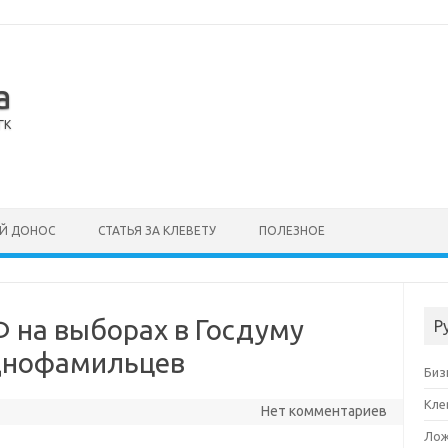
а
ГК
Й ДОНОС
СТАТЬЯ ЗА КЛЕВЕТУ
ПОЛЕЗНОЕ
 на выборах в Госдуму
Р
днофамильцев
Биз
Кле
Нет комментариев
Лож