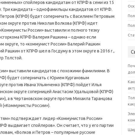
«именных» спойлеров кандидатам от КПРФ в семи из 15
Оск
му. Три кандидата – однофамильцы кандидатов от КПРФ.
Пол
 Петров (КПРФ) будет соперничать с Василием Петровым
ком округе против Николая Волкова (КПРФ) идет
Пол
 «Коммунисты России» выставили и полного тезку
Ста
осгоркома КПРФ Валерия Рашкина – однако если
м округе, то «коммунист России» Валерий Рашкин
й Рашкин от КПРФ шел в Госдуму в этом округе в 2016 г.,
С
р Толстой.
Поч
ссии» выставили кандидатов с похожими фамилиями. В
дол
ПРФ) будет соперничать с Юрием Кургановым
Как
руге против Ивана Ульянченко (КПРФ) пойдет Илья
акт
тинском округе соперницей Анастасии Удальцовой (КПРФ)
Тол
»), а в Чертановском округе против Михаила Таранцова
как
 («Коммунисты России»).
Эле
тям» подтверждает лидер «Коммунистов России»
ком
ПРФ выдвигает спойлеров». Он считает, что у его партии
Шир
словам, «Волков и Петров – популярные русские