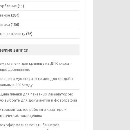
орбление
(11)
езное
(284)
итика
(156)
тья за клевету
(76)
вежие записи
ему ступени для крыльца из ДПК служат
ьше деревянных
ие цвета мужских костюмов для свадьбы
уальны в 2026 году
щина пленки для пакетных ламинаторов:
ую выбрать для документов и фотографий
ктромонтажные работы в квартире и
мерческих помещениях
окоформатная печать баннеров: