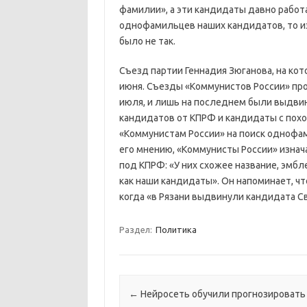
фамилии», а эти кандидаты давно работа
однофамильцев наших кандидатов, то изм
было не так.
Съезд партии Геннадия Зюганова, на ко
июня. Съезды «Коммунистов России» прох
июля, и лишь на последнем были выдви
кандидатов от КПРФ и кандидаты с пох
«Коммунистам России» на поиск однофам
его мнению, «Коммунисты России» изнач
под КПРФ: «У них схожее название, эмб
как наши кандидаты». Он напоминает, чт
когда «в Рязани выдвинули кандидата С
Раздел:
Политика
Навигация по записям
←
Нейросеть обучили прогнозировать