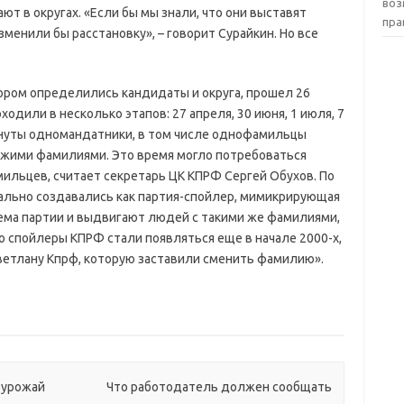
воз
ют в округах. «Если бы мы знали, что они выставят
пра
енили бы расстановку», – говорит Сурайкин. Но все
тором определились кандидаты и округа, прошел 26
одили в несколько этапов: 27 апреля, 30 июня, 1 июля, 7
нуты одномандатники, в том числе однофамильцы
ожими фамилиями. Это время могло потребоваться
ильцев, считает секретарь ЦК КПРФ Сергей Обухов. По
ально создавались как партия-спойлер, мимикрирующая
лема партии и выдвигают людей с такими же фамилиями,
о спойлеры КПРФ стали появляться еще в начале 2000-х,
ветлану Кпрф, которую заставили сменить фамилию».
 урожай
Что работодатель должен сообщать