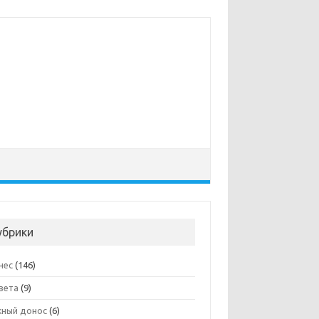
убрики
нес
(146)
вета
(9)
ный донос
(6)