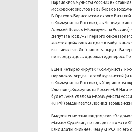
Партия «Коммунисты России» выставила 
московских округов на выборах в Госду
В Орехово-Борисовском округе Виталий
(«Коммунисты России»), а в Черемушкинс
Алексей Волков («Коммунисты России»).
депутата Госдумы, первого секретаря М
«настоящий» Рашкин идет в Бабушкинско
выставился в Люблинском округе. Валери
но победу здесь одержал единоросс Пет
Еще в четырех округах «Коммунисты Ро
Перовском округе Сергей Курганский (К
(«Коммунисты России»), в Ховринском ок
Ульянов («Коммунисты России»). В Нага
будет Анна Удалова («Коммунисты России
(КПРФ) выдвигается Леонид Таращанский
Выдвижение этих кандидатов «Ведомос
Максим Сурайкин, но говорит, что «это К
кандидаты сильнее, чем у КПРФ. По его 