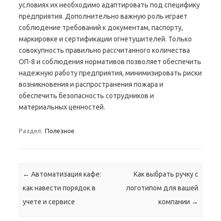
условиях их необходимо адаптировать под специфику
предприятия. Дополнительно важную роль играет
соблюдение требований к документам, паспорту,
маркировке и сертификации огнетушителей. Только
совокупность правильно рассчитанного количества
ОП-8 и соблюдения нормативов позволяет обеспечить
надежную работу предприятия, минимизировать риски
возникновения и распространения пожара и
обеспечить безопасность сотрудников и
материальных ценностей.
Раздел:
Полезное
Навигация по записям
←
Автоматизация кафе:
Как выбрать ручку с
как навести порядок в
логотипом для вашей
учетe и сервисе
компании
→