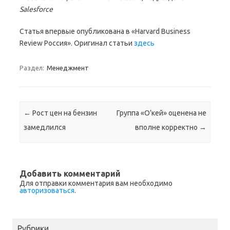
Salesforce
Статья впервые опубликована в «Harvard Business
Review Россия». Оригинал статьи
здесь
Раздел:
Менеджмент
Навигация по записям
←
Рост цен на бензин
Группа «О’кей» оценена не
замедлился
вполне корректно
→
Добавить комментарий
Для отправки комментария вам необходимо
авторизоваться
.
Рубрики