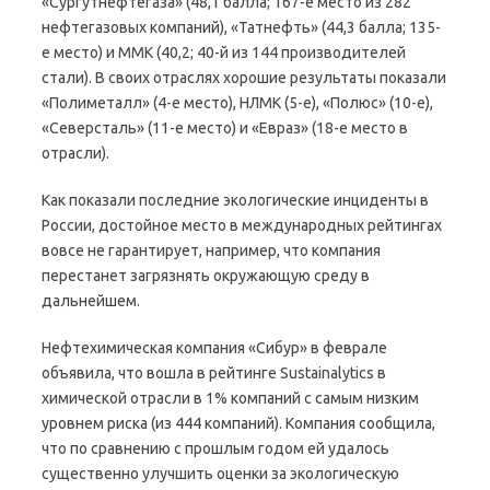
«Сургутнефтегаза» (48,1 балла; 167-е место из 282
нефтегазовых компаний), «Татнефть» (44,3 балла; 135-
е место) и ММК (40,2; 40-й из 144 производителей
стали). В своих отраслях хорошие результаты показали
«Полиметалл» (4-е место), НЛМК (5-е), «Полюс» (10-е),
«Северсталь» (11-е место) и «Евраз» (18-е место в
отрасли).
Как показали последние экологические инциденты в
России, достойное место в международных рейтингах
вовсе не гарантирует, например, что компания
перестанет загрязнять окружающую среду в
дальнейшем.
Нефтехимическая компания «Сибур» в феврале
объявила, что вошла в рейтинге Sustainalytics в
химической отрасли в 1% компаний с самым низким
уровнем риска (из 444 компаний). Компания сообщила,
что по сравнению с прошлым годом ей удалось
существенно улучшить оценки за экологическую