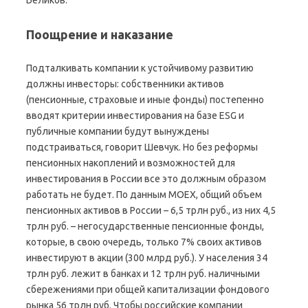
Беликов.
Поощрение и наказание
Подталкивать компании к устойчивому развитию
должны инвесторы: собственники активов
(пенсионные, страховые и иные фонды) постепенно
вводят критерии инвестирования на базе ESG и
публичные компании будут вынуждены
подстраиваться, говорит Шевчук. Но без реформы
пенсионных накоплений и возможностей для
инвестирования в России все это должным образом
работать не будет. По данным MOEX, общий объем
пенсионных активов в России – 6,5 трлн руб., из них 4,5
трлн руб. – негосударственные пенсионные фонды,
которые, в свою очередь, только 7% своих активов
инвестируют в акции (300 млрд руб.). У населения 34
трлн руб. лежит в банках и 12 трлн руб. наличными
сбережениями при общей капитализации фондового
рынка 56 трлн руб. Чтобы российские компании