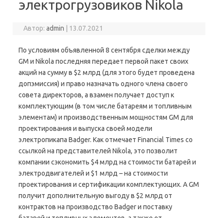
электрогрузовиков Nikola
Автор:
admin
|
13.07.2021
По условиям объявленной 8 сентября сделки между
GM и Nikola последняя передает первой пакет своих
акций на сумму в $2 млрд (для этого будет проведена
допэмиссия) и право назначать одного члена своего
совета директоров, а взамен получает доступ к
комплектующим (в том числе батареям и топливным
элементам) и производственным мощностям GM для
проектирования и выпуска своей модели
электропикапа Badger. Как отмечает Financial Times со
ссылкой на представителей Nikola, это позволит
компании сэкономить $4 млрд на стоимости батарей и
электродвигателей и $1 млрд – на стоимости
проектирования и сертификации комплектующих. А GM
получит дополнительную выгоду в $2 млрд от
контрактов на производство Badger и поставку