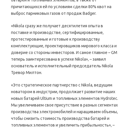
батарей и топливных элементов, а также от
причитающихся ей по условиям сделки 80% квот на
выброс парниковых газов от продаж Badger.
«Nikola сразу же получает десятилетия опыта в
поставке и производстве, сертифицированные,
протестированные и готовые к производству
комплектующие, проектировщиков мирового класса и
доверие со стороны инвесторов. И самое главное – GM
теперь заинтересована в успехе Nikola», – заявил
основатель и исполнительный председатель Nikola
Тревор Милтон.
«Это стратегическое партнерство с Nikola, ведущим
новатором в индустрии, продолжает развитие наших
новых батарей Ultium и топливных элементов Hydrotec.
Мы увеличиваем свое присутствие в разных сегментах
производства электромобилей и наращиваем объемы,
чтобы снизить стоимость производства батарей и
топливных элементов и увеличить прибыльность», –