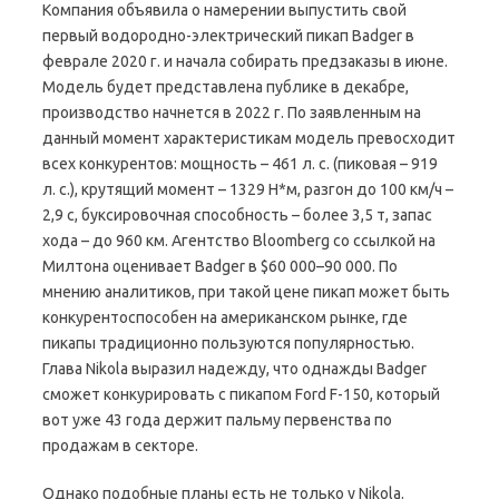
Компания объявила о намерении выпустить свой
первый водородно-электрический пикап Badger в
феврале 2020 г. и начала собирать предзаказы в июне.
Модель будет представлена публике в декабре,
производство начнется в 2022 г. По заявленным на
данный момент характеристикам модель превосходит
всех конкурентов: мощность – 461 л. с. (пиковая – 919
л. с.), крутящий момент – 1329 Н*м, разгон до 100 км/ч –
2,9 с, буксировочная способность – более 3,5 т, запас
хода – до 960 км. Агентство Bloomberg со ссылкой на
Милтона оценивает Badger в $60 000–90 000. По
мнению аналитиков, при такой цене пикап может быть
конкурентоспособен на американском рынке, где
пикапы традиционно пользуются популярностью.
Глава Nikola выразил надежду, что однажды Badger
сможет конкурировать с пикапом Ford F-150, который
вот уже 43 года держит пальму первенства по
продажам в секторе.
Однако подобные планы есть не только у Nikola.