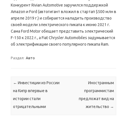
Конкурент Rivian Automotive заручился поддержкой
Amazon и Ford (автогигант вложил в стартап $500 млн в
апреле 2019 г.) и собирается наладить производство
своей модели электрического пикапа к июню 2021 г.
Сама Ford Motor обещает представить электрический
F-150 к 2022 г., а Fiat Chrysler Automobiles задумывается
об электрификации своего популярного пикапа Ram.
Раздел:
Авто
Навигация по записям
←
Инвестиции из России
Иностранным
на Кипр впервые в
программистам
истории стали
предложат вид на
отрицательными
жительство
→