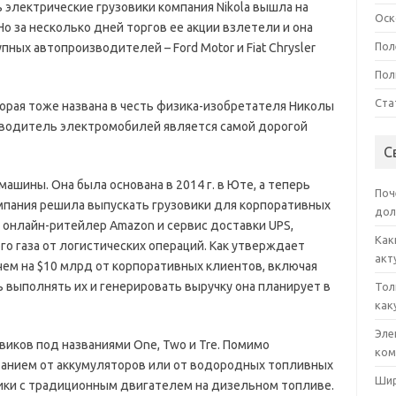
электрические грузовики компания Nikola вышла на
Оск
о за несколько дней торгов ее акции взлетели и она
Пол
ных автопроизводителей – Ford Motor и Fiat Chrysler
Пол
Ста
торая тоже названа в честь физика-изобретателя Николы
изводитель электромобилей является самой дорогой
С
 машины. Она была основана в 2014 г. в Юте, а теперь
Поч
омпания решила выпускать грузовики для корпоративных
дол
к онлайн-ритейлер Amazon и сервис доставки UPS,
Как
о газа от логистических операций. Как утверждает
акт
е чем на $10 млрд от корпоративных клиентов, включая
 выполнять их и генерировать выручку она планирует в
Тол
как
Эле
виков под названиями One, Two и Tre. Помимо
ком
танием от аккумуляторов или от водородных топливных
Шир
ики с традиционным двигателем на дизельном топливе.