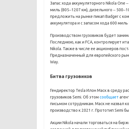
Запас хода аккумуляторного Nikola One 
миль (805‒1207 км), дизельного ‒ 500‒10
предложить на рынке пикап Badger с ко
аккумулятора и с запасом хода 600 миль (
Производством грузовиков будет занимат
Последнюю, как и FCA, контролирует ит
Nikola. Также в числе ее акционеров по
Предназначенный для европейского рынка 
Way.
Битва грузовиков
Гендиректор Tesla Илон Маск в среду р
грузовиков Semi. Об этом
сообщает
агент
письмом сотрудникам. Маск не назвал ко
производство к 2021 г. Прототип Semi бы
Акции Nikola начали торговаться на бир