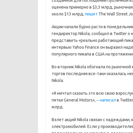
созданной для поглощений публичной ком
оценена примерно в $3,3 млрд, рыночна
около $13 млрд,
пишет
The Wall Street Jo
Акции начали бурно расти в понедельник
гендиректор Nikola, сообщил в Twitter о
представить «реально работающий пикап,
интервью Yahoo Finance он выразил наде
популярного пикапа в США на протяжени
Во вторник Nikola обогнала по рыночной 
торгов последняя все-таки оказалась не
Nikola.
«Я мечтал сказать это всю свою взрослу
пятки General Motors», ‒
написал
в Twitte
млрд.
Взлет акций Nikola связан с надеждами
электромобилей. Если у производителе