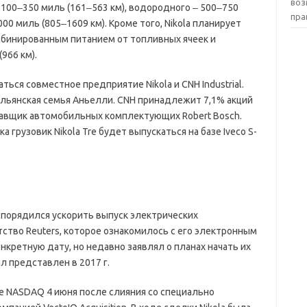
воз
‒ 100‒350 миль (161‒563 км), водородного ‒ 500‒750
пра
00 миль (805‒1609 км). Кроме того, Nikola планирует
мбинированным питанием от топливных ячеек и
966 км).
ься совместное предприятие Nikola и CNH Industrial.
альянская семья Аньелли. CNH принадлежит 7,1% акций
ставщик автомобильных комплектующих Robert Bosch.
грузовик Nikola Tre будет выпускаться на базе Iveco S-
аспорядился ускорить выпуск электрических
ство Reuters, которое ознакомилось с его электронным
нкретную дату, но недавно заявлял о планах начать их
л представлен в 2017 г.​
же NASDAQ 4 июня после слияния со специально