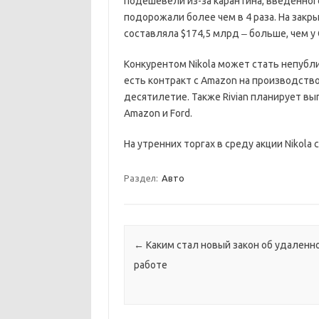
подешевели из-за карантина, введенного 
подорожали более чем в 4 раза. На закр
составляла $174,5 млрд ‒ больше, чем у 
Конкурентом Nikola может стать непублич
есть контракт с Amazon на производств
десятилетие. Также Rivian планирует вы
Amazon и Ford.
На утренних торгах в среду акции Nikola с
Раздел:
Авто
Навигация по записям
←
Каким стал новый закон об удаленн
работе