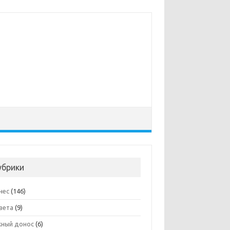
убрики
нес
(146)
вета
(9)
ный донос
(6)