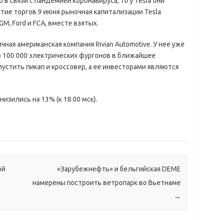
в связи с пандемией коронавируса, то у Tesla они
ытие торгов 9 июня рыночная капитализации Tesla
GM, Ford и FCA, вместе взятых.
ная американская компания Rivian Automotive. У нее уже
о 100 000 электрических фургонов в ближайшее
пустить пикап и кроссовер, а ее инвесторами являются
низились на 13% (к 18.00 мск).
ой
«Зарубежнефть» и бельгийская DEME
намерены построить ветропарк во Вьетнаме
→