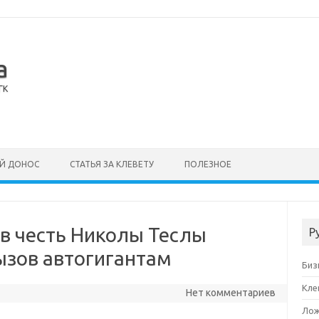
а
ГК
Й ДОНОС
СТАТЬЯ ЗА КЛЕВЕТУ
ПОЛЕЗНОЕ
 в честь Николы Теслы
Р
ызов автогигантам
Биз
Кле
Нет комментариев
Лож