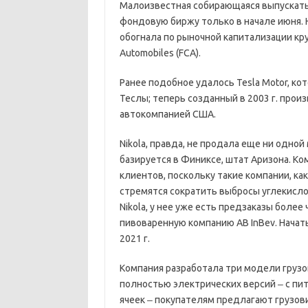
Малоизвестная собирающаяся выпускать 
фондовую биржу только в начале июня. Н
обогнала по рыночной капитализации круп
Automobiles (FCA).
Ранее подобное удалось Tesla Motor, ко
Теслы; теперь созданный в 2003 г. про
автокомпанией США.
Nikola, правда, не продала еще ни одной
базируется в Финиксе, штат Аризона. К
клиентов, поскольку такие компании, ка
стремятся сократить выбросы углекислог
Nikola, у нее уже есть предзаказы боле
пивоваренную компанию AB InBev. Начать
2021 г.
Компания разработала три модели грузо
полностью электрических версий ‒ с пи
ячеек ‒ покупателям предлагают грузов