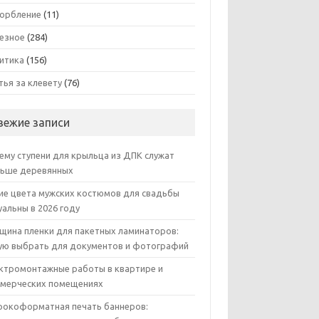
орбление
(11)
езное
(284)
итика
(156)
тья за клевету
(76)
вежие записи
ему ступени для крыльца из ДПК служат
ьше деревянных
ие цвета мужских костюмов для свадьбы
уальны в 2026 году
щина пленки для пакетных ламинаторов:
ую выбрать для документов и фотографий
ктромонтажные работы в квартире и
мерческих помещениях
окоформатная печать баннеров: