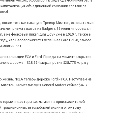
панией VectoIQ Acquisition. В ходе сделки Nikola была
я капитализация объединенной компании составила
urnal.
, после того как накануне Тревор Милтон, основатель и
 начале приема заказов на Badger с 29 июня и пообещал
 а не фейковый пикап для шоу» уже в 2020 г. Также в
жду, что Badger окажется успешнее Ford F-150, самого
и многих лет.
капитализации FCA и Ford. Правда, на момент закрытия
много дороже ‒ $28,794 млрд против $28,775 млрд у
ю жизнь. NKLA теперь дороже Ford и FCA. Наступаем на
r Милтон. Капитализация General Motors сейчас $42,7
, которые инвесторы возлагают на производителей
й традиционных автомобилей акции в этом году