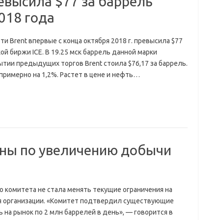
евысила $77 за баррель
018 года
 Brent впервые с конца октября 2018 г. превысила $77
ой биржи ICE. В 19.25 мск баррель данной марки
рытии предыдущих торгов Brent стоила $76,17 за баррель.
примерно на 1,2%. Растет в цене и нефть…
ны по увеличению добычи
о комитета не стала менять текущие ограничения на
ия организации. «Комитет подтвердил существующие
на рынок по 2 млн баррелей в день», — говорится в