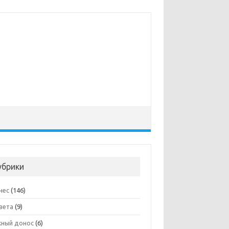
убрики
нес
(146)
вета
(9)
ный донос
(6)