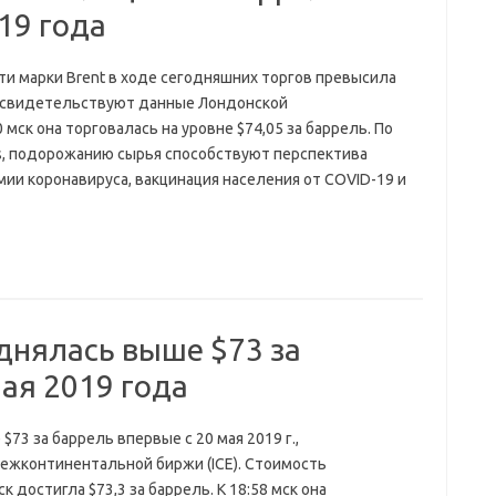
19 года
и марки Brent в ходе сегодняшних торгов превысила
., свидетельствуют данные Лондонской
 мск она торговалась на уровне $74,05 за баррель. По
s, подорожанию сырья способствуют перспектива
ии коронавируса, вакцинация населения от COVID-19 и
днялась выше $73 за
ая 2019 года
73 за баррель впервые с 20 мая 2019 г.,
жконтинентальной биржи (ICE). Стоимость
к достигла $73,3 за баррель. К 18:58 мск она