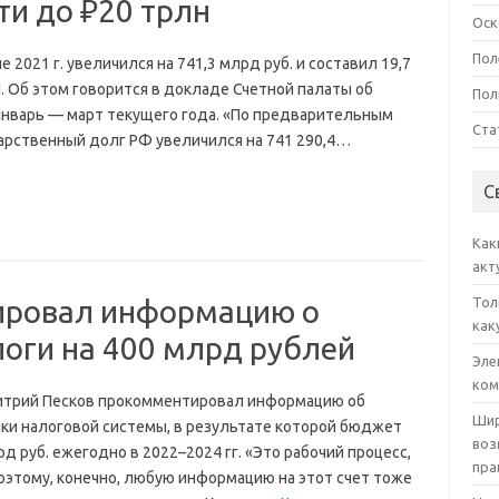
ти до ₽20 трлн
Оск
Пол
 2021 г. увеличился на 741,3 млрд руб. и составил 19,7
П. Об этом говорится в докладе Счетной палаты об
Пол
нварь — март текущего года. «По предварительным
Ста
дарственный долг РФ увеличился на 741 290,4…
С
Как
акт
ировал информацию о
Тол
как
логи на 400 млрд рублей
Эле
ком
митрий Песков прокомментировал информацию об
Шир
ки налоговой системы, в результате которой бюджет
воз
руб. ежегодно в 2022–2024 гг. «Это рабочий процесс,
пра
поэтому, конечно, любую информацию на этот счет тоже