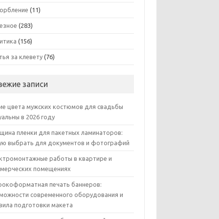
орбление
(11)
езное
(283)
итика
(156)
тья за клевету
(76)
вежие записи
ие цвета мужских костюмов для свадьбы
уальны в 2026 году
щина пленки для пакетных ламинаторов:
ую выбрать для документов и фотографий
ктромонтажные работы в квартире и
мерческих помещениях
окоформатная печать баннеров:
можности современного оборудования и
вила подготовки макета